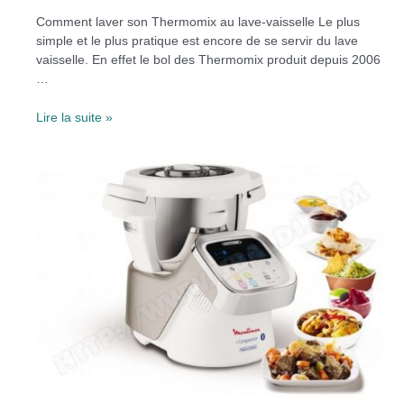
Comment laver son Thermomix au lave-vaisselle Le plus
simple et le plus pratique est encore de se servir du lave
vaisselle. En effet le bol des Thermomix produit depuis 2006
…
Comment
Lire la suite »
laver
son
Thermomix
?
Les
5
astuces
à
connaitre