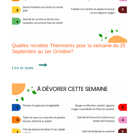
Quelles recettes Thermomix pour la semaine du 25
Septembre au 1er Octobre?
Quelles
Lire la suite …
recettes
Thermomix
pour
la
semaine
du
25
Septembre
au
1er
Octobre?