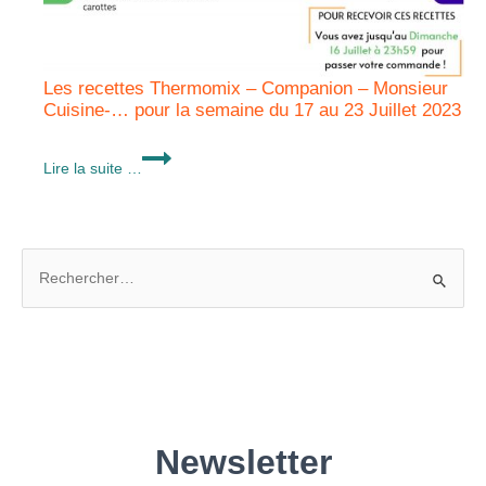
Les recettes Thermomix – Companion – Monsieur
Cuisine-… pour la semaine du 17 au 23 Juillet 2023
Les
Lire la suite …
recettes
Thermomix
–
Companion
R
–
Monsieur
e
Cuisine-
c
…
h
pour
e
la
semaine
r
du
c
17
h
au