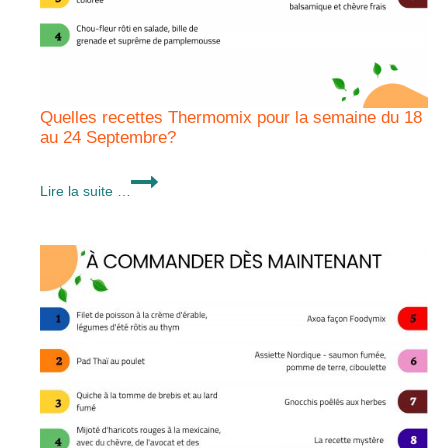
Quelles recettes Thermomix pour la semaine du 18
au 24 Septembre?
Quelles
Lire la suite …
recettes
Thermomix
pour
la
semaine
du
18
au
24
Septembre?